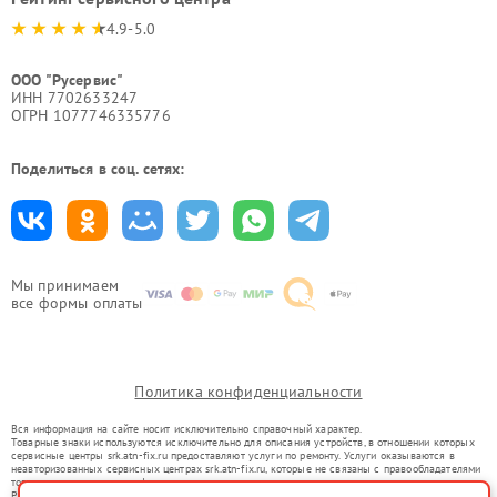
4.9-5.0
ООО "Русервис"
ИНН 7702633247
ОГРН 1077746335776
Поделиться в соц. сетях:
Мы принимаем
все формы оплаты
Политика конфиденциальности
Вся информация на сайте носит исключительно справочный характер.
Товарные знаки используются исключительно для описания устройств, в отношении которых
сервисные центры srk.atn-fix.ru предоставляют услуги по ремонту. Услуги оказываются в
неавторизованных сервисных центрах srk.atn-fix.ru, которые не связаны с правообладателями
товарных знаков или их официальными представителями.
Ремонт осуществляется для устройств, уже введенных в гражданский оборот в соответствии