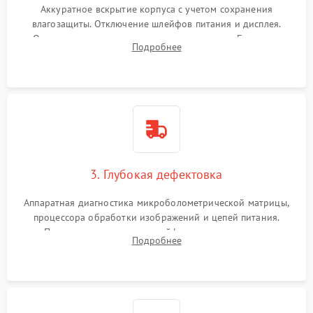
Аккуратное вскрытие корпуса с учетом сохранения
влагозащиты. Отключение шлейфов питания и дисплея.
Очистка внутренних плат от окислов и пыли. Бережная
Подробнее
обработка германиевого объектива специализированными
растворами.
3. Глубокая дефектовка
Аппаратная диагностика микроболометрической матрицы,
процессора обработки изображений и цепей питания.
Проверка целостности шлейфов, модуля памяти и
Подробнее
интерфейсов связи. Выявление сгоревших SMD-компонентов
на плате.