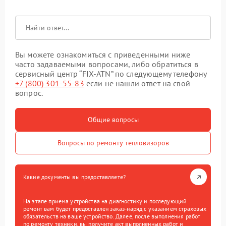
Вы можете ознакомиться с приведенными ниже
часто задаваемыми вопросами, либо обратиться в
сервисный центр “FIX-ATN” по следующему телефону
+7 (800) 301-55-83
если не нашли ответ на свой
вопрос.
Общие вопросы
Вопросы по ремонту тепловизоров
Какие документы вы предоставляете?
На этапе приема устройства на диагностику и последующий
ремонт вам будет предоставлен заказ-наряд с указанием страховых
обязательств на ваше устройство. Далее, после выполнения работ
по ремонту техники, вы получите акт выполненных работ и