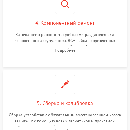
4. Компонентный ремонт
Замена неисправного микроболометра, дисплея или
изношенного аккумулятора. BGA-пайка поврежденных
контроллеров на материнской плате. Восстановление
Подробнее
разъемов и кнопок, замена поврежденных элементов
корпуса.
5. Сборка и калибровка
Сборка устройства с обязательным восстановлением класса
защиты IP с помощью новых герметиков и прокладок.
Программная калибровка матрицы по эталонному