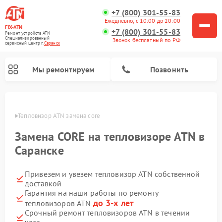
+7 (800) 301-55-83
Ежедневно, с 10:00 до 20:00
FIX-ATN
+7 (800) 301-55-83
Ремонт устройств ATN
Специализированный
Звонок бесплатный по РФ
cервисный центр г.
Саранск
Мы ремонтируем
Позвонить
анске
Тепловизор ATN замена core
Замена CORE на тепловизоре ATN в
Саранске
Привезем и увезем тепловизор ATN собственной
Ремонт прицелов ночного видения ATN
Ремонт оптических прицелов ATN
Ремонт цифровых монокуляров ATN
Ремонт тепловизионных прицелов ATN
Ремонт цифровых биноклей ATN
доставкой
Гарантия на наши работы по ремонту
до 3-х лет
тепловизоров ATN
Срочный ремонт тепловизоров ATN в течении