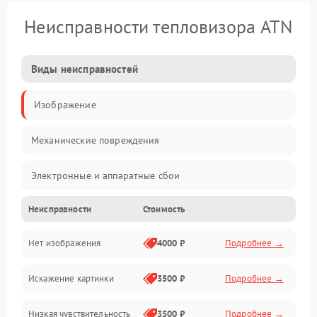
Неисправности тепловизора ATN
Виды неисправностей
Изображение
Механические повреждения
Электронные и аппаратные сбои
Неисправности
Стоимость
Неисправности сенсора и оптики
Нет изображения
4000 ₽
Подробнее →
Программные ошибки
Искажение картинки
3500 ₽
Подробнее →
Электропитание
Низкая чувствительность
3500 ₽
Подробнее →