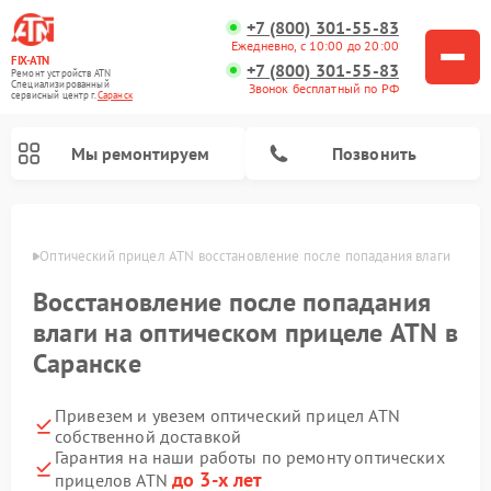
+7 (800) 301-55-83
Ежедневно, с 10:00 до 20:00
FIX-ATN
+7 (800) 301-55-83
Ремонт устройств ATN
Специализированный
Звонок бесплатный по РФ
cервисный центр г.
Саранск
Мы ремонтируем
Позвонить
анске
Оптический прицел ATN восстановление после попадания влаги
Восстановление после попадания
влаги на оптическом прицеле ATN в
Саранске
Ремонт прицелов ночного видения ATN
Ремонт цифровых монокуляров ATN
Ремонт тепловизионных прицелов ATN
Ремонт цифровых биноклей ATN
Привезем и увезем оптический прицел ATN
собственной доставкой
Гарантия на наши работы по ремонту оптических
до 3-х лет
прицелов ATN