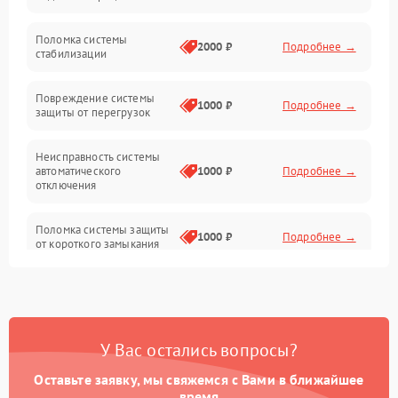
Неисправность подсветки и электроники
Поломка системы
2000 ₽
Подробнее →
стабилизации
Прочие неисправности
Повреждение системы
1000 ₽
Подробнее →
защиты от перегрузок
Электропитание
Неисправность системы
Механика
автоматического
1000 ₽
Подробнее →
отключения
Управление
Поломка системы защиты
1000 ₽
Подробнее →
от короткого замыкания
Корпус/Герметичность
Повреждение системы
Датчики
1000 ₽
Подробнее →
защиты от перегрева
У Вас остались вопросы?
Неисправность системы
защиты от
1000 ₽
Подробнее →
перенапряжения
Оставьте заявку, мы свяжемся с Вами в ближайшее
время