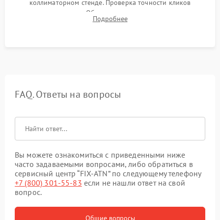
коллиматорном стенде. Проверка точности кликов
механизма поправок. Обязательное испытание прицела на
Подробнее
ударном стенде для проверки устойчивости к отдаче и
гарантии сохранения точки пристрелки.
FAQ. Ответы на вопросы
Вы можете ознакомиться с приведенными ниже
часто задаваемыми вопросами, либо обратиться в
сервисный центр “FIX-ATN” по следующему телефону
+7 (800) 301-55-83
если не нашли ответ на свой
вопрос.
Общие вопросы