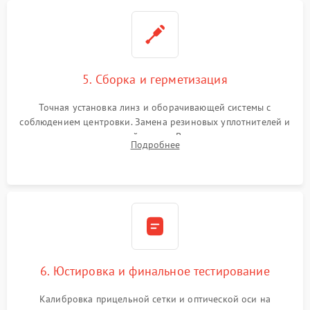
5. Сборка и герметизация
Точная установка линз и оборачивающей системы с
соблюдением центровки. Замена резиновых уплотнителей и
нанесение влагозащитной смазки. Вакуумирование корпуса
Подробнее
и заполнение его осушенным азотом или аргоном для
защиты линз от внутреннего запотевания.
6. Юстировка и финальное тестирование
Калибровка прицельной сетки и оптической оси на