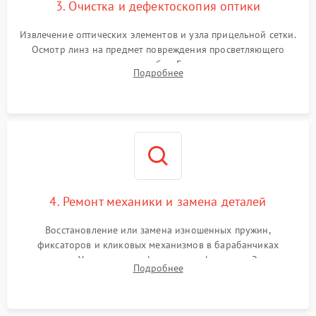
3. Очистка и дефектоскопия оптики
Извлечение оптических элементов и узла прицельной сетки.
Осмотр линз на предмет повреждения просветляющего
покрытия или появления грибка. Бережная очистка стекол
Подробнее
спецрастворами. Проверка целостности гравированной
сетки и модуля ее подсветки.
4. Ремонт механики и замена деталей
Восстановление или замена изношенных пружин,
фиксаторов и кликовых механизмов в барабанчиках
поправок. Устранение люфтов в трансфокаторе. Замена
Подробнее
поврежденных линз, разбитой сетки или восстановление
контактов в цепи подсветки прицельной марки.