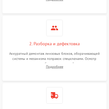
параллакса и зума. Выявление сколов, внутренних
загрязнений и нарушений герметичности.
2. Разборка и дефектовка
Аккуратный демонтаж линзовых блоков, оборачивающей
системы и механизма поправок спецключами. Осмотр
внутренних резьбовых соединений, пружин и
Подробнее
уплотнительных колец. Поиск причин люфта, смещения
точки попадания или заклинивания подвижных частей.