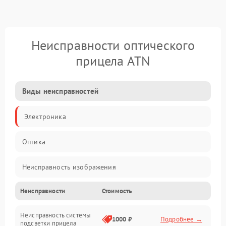
Неисправности оптического
прицела ATN
Виды неисправностей
Электроника
Оптика
Неисправность изображения
Неисправности
Стоимость
Механические повреждения
Неисправность системы
Неисправность фокусировки и оптики
1000 ₽
Подробнее →
подсветки прицела