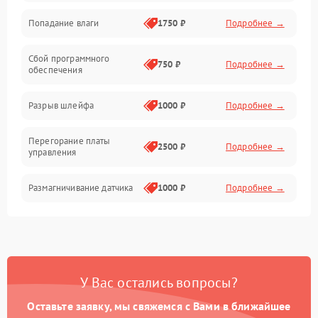
Попадание влаги
1750 ₽
Подробнее →
Управление
Сбой программного
Электропитание
750 ₽
Подробнее →
обеспечения
Корпус/Герметичность
Разрыв шлейфа
1000 ₽
Подробнее →
Электроника/Механические
Перегорание платы
2500 ₽
Подробнее →
управления
Электроника/Оптика
Размагничивание датчика
1000 ₽
Подробнее →
Поломка инфракрасного
1500 ₽
Подробнее →
датчика
Неправильная передача
750 ₽
Подробнее →
У Вас остались вопросы?
цветов дисплея
Оставьте заявку, мы свяжемся с Вами в ближайшее
Разрядка аккумулятора за